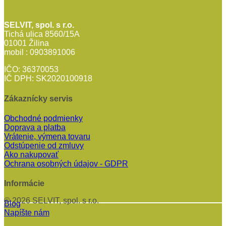
SELVIT, spol. s r.o.
Tichá ulica 8560/15A
01001 Žilina
mobil : 0903891006
IČO: 36370053
IČ DPH: SK2020100918
Zákaznícky servis
Obchodné podmienky
Doprava a platba
Vrátenie, výmena tovaru
Odstúpenie od zmluvy
Ako nakupovať
Ochrana osobných údajov - GDPR
Informácie
© 2026 SELVIT, spol. s r.o.
Blog
Napíšte nám