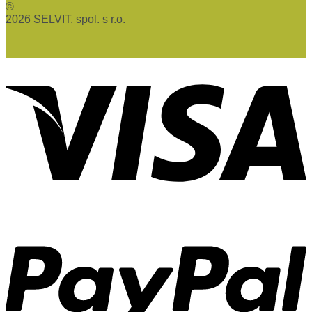
©
2026 SELVIT, spol. s r.o.