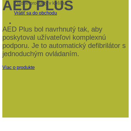
AED PLUS
Žiadne produkty v košíku.
Vrátiť sa do obchodu
AED Plus bol navrhnutý tak, aby
poskytoval užívateľovi komplexnú
podporu. Je to automatický defibrilátor s
jednoduchým ovládaním.
Viac o produkte