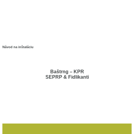
Poskytnutie prvej pomoci KPR
AED plus – SK titulky
Návod na inštaláciu
ZOLL AED PLUS
Baštrng – KPR
SEPRP & Fidlikanti
Zachráň kolegu
Školenie KPR